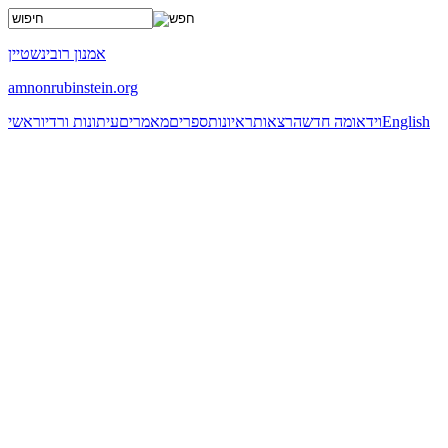
x
אמנון רובינשטיין
amnonrubinstein.org
English
וידאו
מה חדש
הרצאות
ראיונות
ספרים
מאמרים
עיתונות ורדיו
ראשי