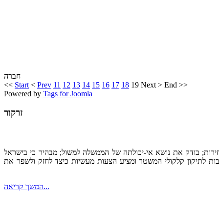
חברה
<<
Start
<
Prev
11
12
13
14
15
16
17
18
19
Next
>
End
>>
Powered by
Tags for Joomla
זרקור
ירות; בודק את נושא אי-יכולתה של הממשלה למשול; מבהיר כי בישראל
ת לתיקון קלקולי המשטר ומציע הצעות מעשיות כיצד לחזק ולשפר את
המשך קריאה...