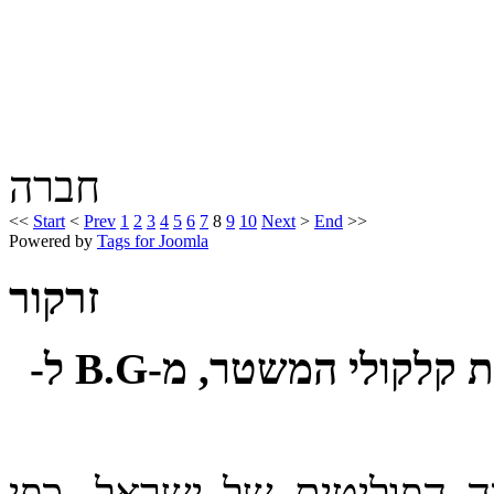
חברה
<<
Start
<
Prev
1
2
3
4
5
6
7
8
9
10
Next
>
End
>>
Powered by
Tags for Joomla
זרקור
באין ממשלה: איך לתקן את קלקולי המשטר, מ-B.G ל-
 הפוליטית של ישראל, כפי