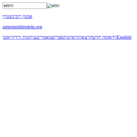
x
אמנון רובינשטיין
amnonrubinstein.org
English
וידאו
מה חדש
הרצאות
ראיונות
ספרים
מאמרים
עיתונות ורדיו
ראשי