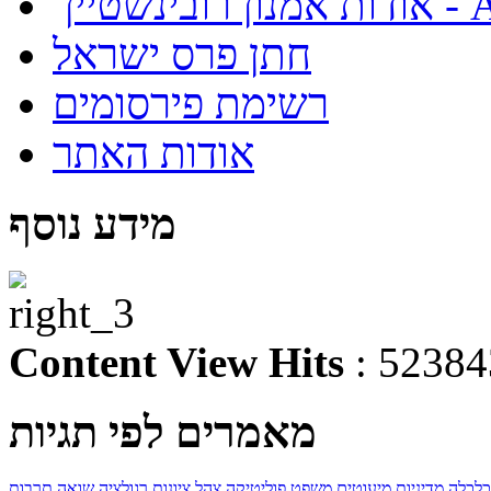
About
חתן פרס ישראל
רשימת פירסומים
אודות האתר
מידע נוסף
Content View Hits
: 52384
מאמרים לפי תגיות
כלכלה
מדיניות
מיעוטים
משפט
פוליטיקה
צהל
ציונות
רגולציה
שואה
תרבות