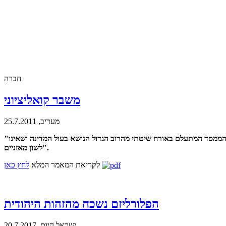
חברה
משבר קואליציוני
מעריב, 25.7.2011
"נתניהו לא אשם. גם אטיאס חף מפשע. אז מול מי מפגינים? נגד השיטה הקואליציונית הבעייתית שהשאירה את מעמד הביניים בחוץ - התקוממות נגד הממסד המתעלם באורח שיטתי מהרוב הגדול הנושא בעול המדינה ושאינו
לשון מאזניים".
לקריאת המאמר המלא
לחץ כאן
הפלורליזם נשכח מהזהות היהודית
ישראל היום, 20.7.2017