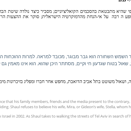
י שהיא מתבטאת בהסכמים הקואליציוניים; מסביר כיצד נולדה שיטת הבח
פע
ה רבה
על אי-הנחת מהדמוקרטיה הישראלית; סוקר את ההצעות הרבו
ר השמש השחורה הוא גבר מבוגר, מכובד למראה. למרות ההוכחות ה
, שאול בטוח שגדעון חי וקיים, מסתתר היכן שהוא. הוא אינו מאמין ג
, ושאול משוטט בתל אביב הדואבת, מחפש אחר חברו ומפליג בזיכרונות מימי
ce that his family members, friends and the media present to the contrary, 
hiding. Shaul refuses to believe his wife, Mira, or Gideon’s wife, Stella, whom
n Israel in 2002. As Shaul takes to walking the streets of Tel Aviv in search 