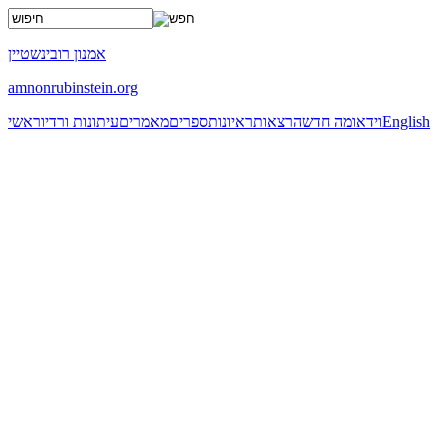
x
אמנון רובינשטיין
amnonrubinstein.org
English
וידאו
מה חדש
הרצאות
ראיונות
ספרים
מאמרים
עיתונות ורדיו
ראשי