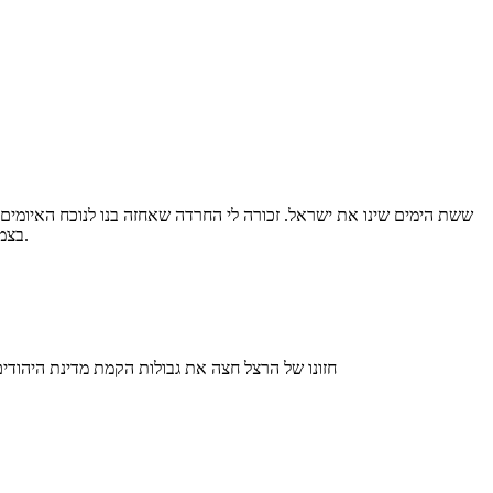
ששת הימים שינו את ישראל. זכורה לי החרדה שאחזה בנו לנוכח האיומים 
בצמרת; המתנת המילואים להחלטות הממשלה; נאום הגמגום של לוי אשכול ואנחת הרווחה כשהוקמה ממשלת אחדות לאומית ומינוי משה דיין כשר הביטחון.
חזונו של הרצל חצה את גבולות הקמת מדינת היהודים,