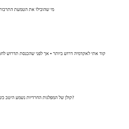
מי שהובילו את הטמעת התרבות 
קוד אתי לאקדמיה דרוש ביותר • אך לפני שהכנסת תדרוש לחבר
קולן של המפלגות החרדיות נשמע היטב כשהן זקוקות להטבות עבור בוחריהן. אבל כשמגיעים לנושאים מדיניים ובטחוניים בוערים, ח"כים מטעמם נאלמים. מהי השבועה שעומדת מאחורי דרכם זו?