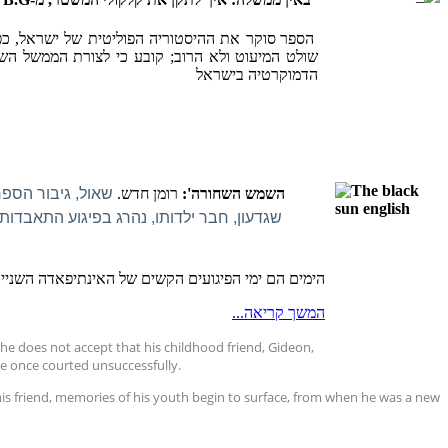
'
באין ממשלה: איך לתקן את קלקולי המשטר, מ-B.G ל- B.B
הספר סוקר את ההיסטוריה הפוליטית של ישראל, כפ
שולט המיעוט ולא הרוב; קובע כי לצורת הממשל הש
הדמוקרטיה בישראל
'השמש השחורה
':
רומן חדש.
שאול, גיבור הספ
שגדעון, חבר ילדותו, נהרג בפיגוע התאבדות
הימים הם ימי הפיגועים הקשים של האינתיפאדה השנייה
המשך קריאה...
he does not accept that his childhood friend, Gideon,
 he once courted unsuccessfully.
of his friend, memories of his youth begin to surface, from when he was a new