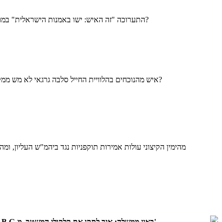
התערוכה "זה האיש: ישו באמנות הישראלית" במוזיאון ישראל מציגה את ישו לא כאויב - אלא כדמות טרגית. בזכות כוחה האמנותי היא מעלה את השאלה: האם לא הגיע הזמן ליחסים חדשים בין הדתות?
איש מהנוכחים בהלוויית החייל סלבה גרגאי לא מש ממקומו - גם לא חובשי כיפה - למרות שרבים הופתעו מהטקס הנוצרי. אז אם החברה הישראלית יודעת לכבד - מדוע חיילים לא-יהודים עדיין נקברים בנפרד?
מהימין הקיצוני עולות אמירות תוקפניות נגד ביהמ"ש העליון, ו